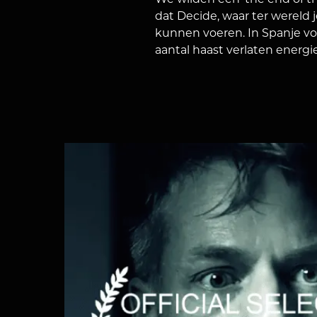
We wilden een 'the end of th
dat Decide, waar ter wereld 
kunnen voeren. In Spanje vo
aantal haast verlaten energi