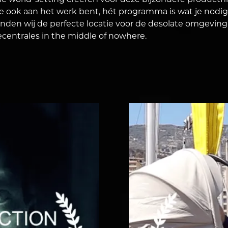
e world' setting creeren voor deze bijzondere productf
je ook aan het werk bent, hét programma is wat je nodi
nden wij de perfecte locatie voor de desolate omgeving
ecentrales in the middle of nowhere.