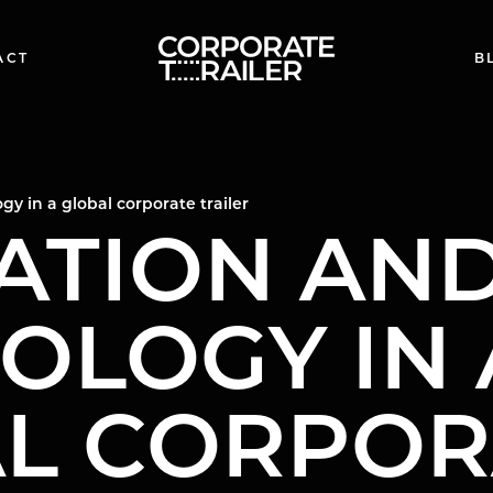
ACT
B
y in a global corporate trailer
ATION AN
OLOGY IN 
L CORPOR