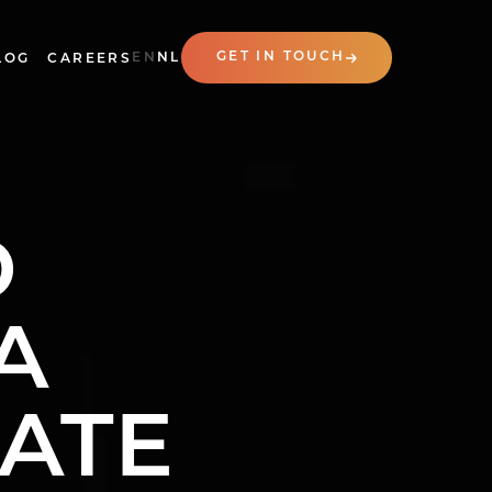
GET IN TOUCH
EN
NL
LOG
CAREERS
D
A
ATE