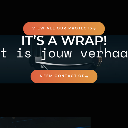
VIEW ALL OUR PROJECTS
IT’S A WRAP!
t is jouw verhaa
NEEM CONTACT OP