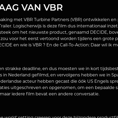
AAG VAN VBR
king met VBR Turbine Partners (VBR) ontwikkelen en 
iler. Logischerwijs is deze film dus internationaal inzet
steek om het nieuwste product, genaamd DECIDE, bove
zou voor het eerst vertoond worden tijdens een grote pr
CIDE en wie is VBR ? En de Call-To-Action: Daar wil ik
n strakke deadline, en dus moesten we in kort tijdsbes
ies in Nederland gefilmd, en vervolgens hebben we in 
derlandse acteur hebben gecast die óók US Engels sp
saties uitgeschreven en opgenomen, om een bepaalde situ
k, maar iedere film bevat een andere conversatie.